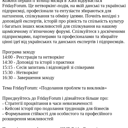
Кожної першої п’ятниці місяця в Хабі відбувається
FridayForum. Це нетворкінг-подія, на якій данські та українські
підприємці, професіонали та ентузіасти збираються для
натхнення, спілкування та обміну ідеями. Почніть вихідні з
доповідей експертів, історій про різність та спільність культур
і багатьох інших можливостей для спілкування на нашому
щомісячному п’ятничному форумі. Спілкуйтеся з досвіченими
підприємцями, партнерами та професіоналами та збирайте
цінні ідеї від українських та данських експертів і підприємців.
Програма заходу
14:00 - Реєстрація та нетворкінг
14:30 - Доповіді та історії з практики
15:15 - Сесія запитань і відповідей зі спікерами
15:30 - Нетворкінг
16:30 – Завершення заходу
Тема FridayForum: «Подолання проблем та викликів»
Приєднуйтесь до FridayForum і дізнайтеся більше про:
- Стратегії процвітання в часи невизначеності
- Кейсові історії про подолання труднощів для бізнесів
- Формування стійкості для особистого та професійного
розширення можливостей