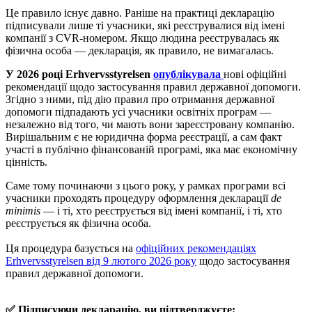
Це правило існує давно. Раніше на практиці декларацію
підписували лише ті учасники, які реєструвалися від імені
компанії з CVR-номером. Якщо людина реєструвалась як
фізична особа — декларація, як правило, не вимагалась.
У 2026 році Erhvervsstyrelsen
опублікувала
нові офіційні
рекомендації щодо застосування правил державної допомоги.
Згідно з ними, під дію правил про отримання державної
допомоги підпадають усі учасники освітніх програм —
незалежно від того, чи мають вони зареєстровану компанію.
Вирішальним є не юридична форма реєстрації, а сам факт
участі в публічно фінансованій програмі, яка має економічну
цінність.
Саме тому починаючи з цього року, у рамках програми всі
учасники проходять процедуру оформлення декларації
de
minimis
— і ті, хто реєструється від імені компанії, і ті, хто
реєструється як фізична особа.
Ця процедура базується на
офіційних рекомендаціях
Erhvervsstyrelsen від 9 лютого 2026 року
щодо застосування
правил державної допомоги.
✅ Підписуючи декларацію, ви підтверджуєте: