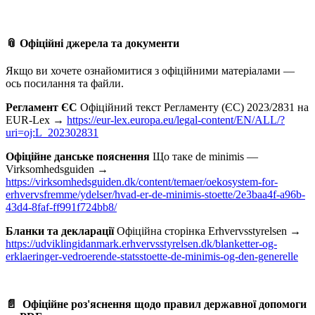
📎 Офіційні джерела та документи
Якщо ви хочете ознайомитися з офіційними матеріалами —
ось посилання та файли.
Регламент ЄС
Офіційний текст Регламенту (ЄС) 2023/2831 на
EUR-Lex →
https://eur-lex.europa.eu/legal-content/EN/ALL/?
uri=oj:L_202302831
Офіційне данське пояснення
Що таке de minimis —
Virksomhedsguiden →
https://virksomhedsguiden.dk/content/temaer/oekosystem-for-
erhvervsfremme/ydelser/hvad-er-de-minimis-stoette/2e3baa4f-a96b-
43d4-8faf-ff991f724bb8/
Бланки та декларації
Офіційна сторінка Erhvervsstyrelsen →
https://udviklingidanmark.erhvervsstyrelsen.dk/blanketter-og-
erklaeringer-vedroerende-statsstoette-de-minimis-og-den-generelle
📄 Офіційне роз'яснення щодо правил державної допомоги