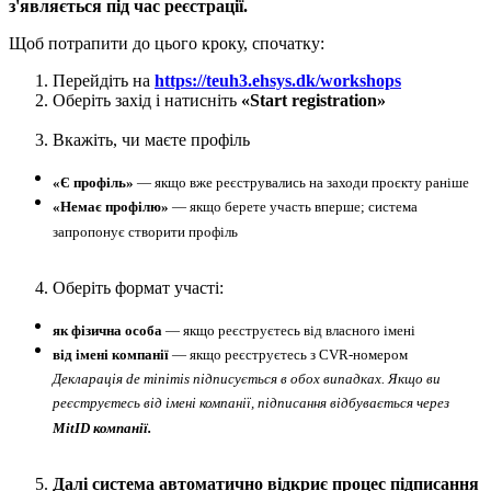
з'являється під час реєстрації.
Щоб потрапити до цього кроку, спочатку:
Перейдіть на
https://teuh3.ehsys.dk/workshops
Оберіть захід і натисніть
«Start registration»
Вкажіть, чи маєте профіль
«Є профіль»
— якщо вже реєструвались на заходи проєкту раніше
«Немає профілю»
— якщо берете участь вперше; система
запропонує створити профіль
Оберіть формат участі:
як фізична особа
— якщо реєструєтесь від власного імені
від імені компанії
— якщо реєструєтесь з CVR-номером
Декларація de minimis підписується в обох випадках. Якщо ви
реєструєтесь від імені компанії, підписання відбувається через
MitID компанії.
Далі система автоматично відкриє процес підписання