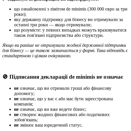
що ознайомлені з лімітом de minimis (300 000 євро за три
роки);
яку державну підтримку для бізнесу ви отримували за
останні три роки — якщо отримували;
що розумієте: у певних випадках можуть враховуватися
також пов'язані підприємства або структури.
Якщо ви раніше не отримували жодної державної підтримки
для бізнесу — це також зазначається у формі. Така відповідь є
стандартною і цілком очікуваною.
🚫 Підписання декларації de minimis не означає
не
означає, що ви отримали гроші або фінансову
допомогу;
не
означає, що у вас є або має бути зареєстрована
компанія;
не
означає, що ви вже ведете бізнес;
не
створює жодних фінансових або податкових
зобов'язань;
не
змінює ваш юридичний статус.