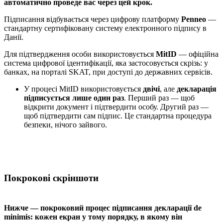
автоматично проведе вас через цей крок.
Підписання відбувається через цифрову платформу
Penneo
—
стандартну сертифіковану систему електронного підпису в
Данії.
Для підтвердження особи використовується
MitID
— офіційна
система цифрової ідентифікації, яка застосовується скрізь: у
банках, на порталі SKAT, при доступі до державних сервісів.
У процесі MitID використовується
двічі
, але
декларація
підписується лише один раз
. Перший раз — щоб
відкрити документ і підтвердити особу. Другий раз —
щоб підтвердити сам підпис. Це стандартна процедура
безпеки, нічого зайвого.
Покрокові скріншоти
Нижче — покроковий процес підписання декларації de
minimis: кожен екран у тому порядку, в якому він