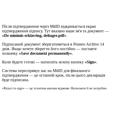
Після підтвердження через MitID відкривається екран
підтвердження підпису. Тут вказано ваше ім'я та документ —
«De minimis erklæring, deltager.pdf»
.
Підписаний документ зберігатиметься в Penneo Archive 14
днів. Якщо хочете зберегти його постійно — поставте
позначку
«Save document permanently»
.
Коли будете готові — натисніть зелену кнопку
«Sign»
.
Система переспрямує вас на MitID для фінального
підтвердження — це останній крок, після цього декларація
буде підписана.
«Reject to sign» — це технічна кнопка відмови. Натискати її не потрібно.