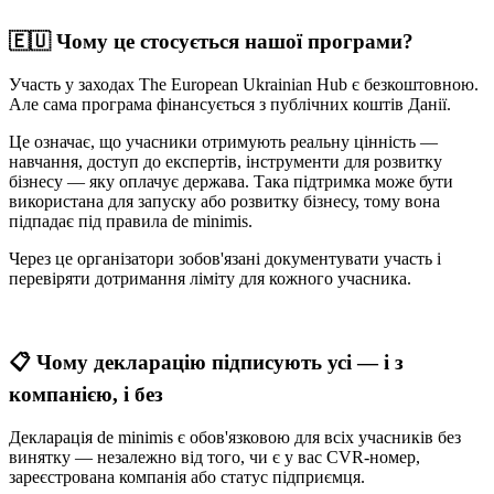
🇪🇺 Чому це стосується нашої програми?
Участь у заходах The European Ukrainian Hub є безкоштовною.
Але сама програма фінансується з публічних коштів Данії.
Це означає, що учасники отримують реальну цінність —
навчання, доступ до експертів, інструменти для розвитку
бізнесу — яку оплачує держава. Така підтримка може бути
використана для запуску або розвитку бізнесу, тому вона
підпадає під правила de minimis.
Через це організатори зобов'язані документувати участь і
перевіряти дотримання ліміту для кожного учасника.
📋 Чому декларацію підписують усі — і з
компанією, і без
Декларація de minimis є обов'язковою для всіх учасників без
винятку — незалежно від того, чи є у вас CVR-номер,
зареєстрована компанія або статус підприємця.