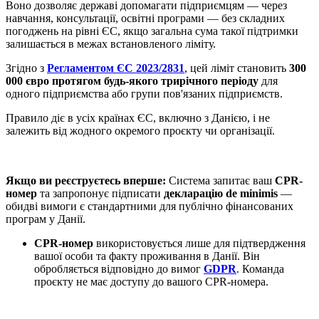
Воно дозволяє державі допомагати підприємцям — через
навчання, консультації, освітні програми — без складних
погоджень на рівні ЄС, якщо загальна сума такої підтримки
залишається в межах встановленого ліміту.
Згідно з
Регламентом ЄС 2023/2831
, цей ліміт становить
300
000 євро протягом будь-якого трирічного періоду
для
одного підприємства або групи пов'язаних підприємств.
Правило діє в усіх країнах ЄС, включно з Данією, і не
залежить від жодного окремого проєкту чи організації.
Якщо ви реєструєтесь вперше:
Система запитає ваш
CPR-
номер
та запропонує підписати
декларацію de minimis
—
обидві вимоги є стандартними для публічно фінансованих
програм у Данії.
CPR-номер
використовується лише для підтвердження
вашої особи та факту проживання в Данії. Він
обробляється відповідно до вимог
GDPR
. Команда
проєкту не має доступу до вашого CPR-номера.