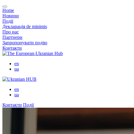
Home
Новини
Події
Декларація de minimis
Про нас
Партнери
Запропонувати подію
Контакти
en
ua
en
ua
Контакти
Події